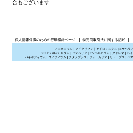
合もございます
個人情報保護のための行動指針ページ
特定商取引法に関する記述
アエオニウム
｜
アイクリソン
｜
アドロミスクス
|
エケベリ
ジョビバルバ
|
セダム
|
セデベリア
|
センペルビウム
|
ダドレヤ
|
ハイ
パキポディウム
|
コノフィツム
|
チタノプシス
|
フォーカリア
|
リトープス
|
ハ