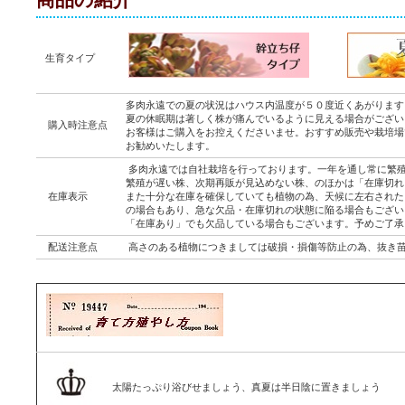
生育タイプ
多肉永遠での夏の状況はハウス内温度が５０度近くあがります
夏の休眠期は著しく株が痛んでいるように見える場合がござい
購入時注意点
お客様はご購入をお控えくださいませ。おすすめ販売や栽培場
お勧めいたします。
多肉永遠では自社栽培を行っております。一年を通し常に繁
繁殖が遅い株、次期再販が見込めない株、のほかは「在庫切れ
在庫表示
また十分な在庫を確保していても植物の為、天候に左右された
の場合もあり、急な欠品・在庫切れの状態に陥る場合もござい
「在庫あり」でも欠品している場合もございます。予めご了承
配送注意点
高さのある植物につきましては破損・損傷等防止の為、抜き
太陽たっぷり浴びせましょう、真夏は半日陰に置きましょう