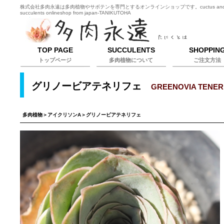
株式会社多肉永遠は多肉植物やサボテンを専門とするオンラインショップです。cuctus an
succulents onlineshop from japan-TANIKUTOHA
TOP PAGE
SUCCULENTS
SHOPPIN
トップページ
多肉植物について
ご注文方法
グリノービアテネリフェ
GREENOVIA TENER
多肉植物
＞
アイクリソンA
＞グリノービアテネリフェ