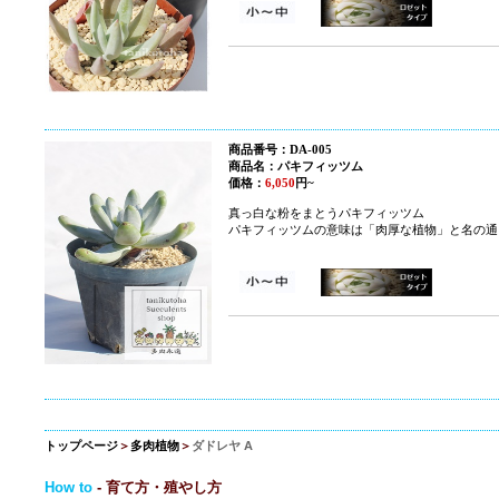
商品番号：DA-005
商品名：パキフィッツム
価格：
6,050
円~
真っ白な粉をまとうパキフィッツム
パキフィッツムの意味は「肉厚な植物」と名の通
トップページ
＞
多肉植物
＞
ダドレヤ A
How to
- 育て方・殖やし方