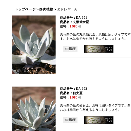
トップページ
＞
多肉植物
＞
ダドレヤ A
商品番号：DA-001
商品名：丸葉仙女盃
価格：
1,980
円
真っ白の葉の丸葉仙女盃。葉幅は広いタイプです
す。お水は株元から与えるようにしましょう。
商品番号：DA-002
商品名：仙女盃
価格：
1,980
円
真っ白の葉の仙女盃。葉幅は細いタイプです。白
お水は株元から与えるようにしましょう。