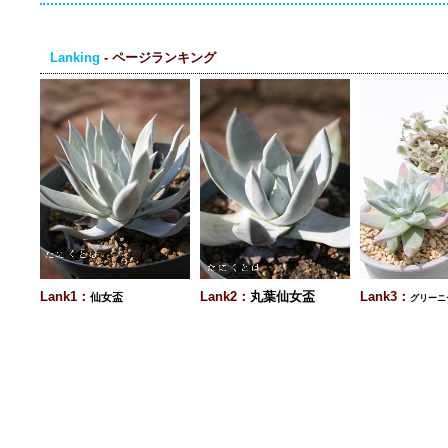
Lanking
- ページランキング
Lank1：
Lank2：
丸葉仙女盃
Lank3：
仙女盃
グリーニ