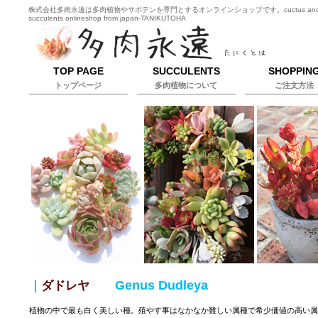
株式会社多肉永遠は多肉植物やサボテンを専門とするオンラインショップです。cuctus an
succulents onlineshop from japan-TANIKUTOHA
TOP PAGE
SUCCULENTS
SHOPPIN
トップページ
多肉植物について
ご注文方法
Genus Dudleya
｜
ダドレヤ
植物の中で最も白く美しい種。殖やす事はなかなか難しい属種で希少価値