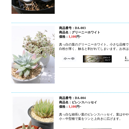
商品番号：DA-003
商品名：グリーニーホワイト
価格：
1,100
円~
真っ白の葉のグリーニーホワイト。小さな品種で
白粉が厚く、触ると剥がれてしまいます。お水は
商品番号：DA-004
商品名：ビレンスハッセイ
価格：
1,100
円~
真っ白な細長い葉のビレンスハッセイ。葉はやや
小～中型種で葉をツンと上向きに広げます。