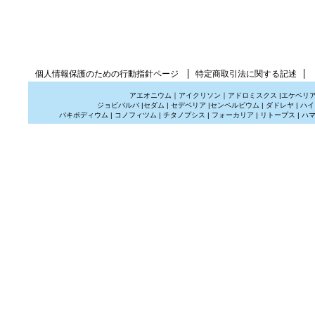
個人情報保護のための行動指針ページ
特定商取引法に関する記述
アエオニウム
｜
アイクリソン
｜
アドロミスクス
|
エケベリ
ジョビバルバ
|
セダム
|
セデベリア
|
センペルビウム
|
ダドレヤ
|
ハイ
パキポディウム
|
コノフィツム
|
チタノプシス
|
フォーカリア
|
リトープス
|
ハ