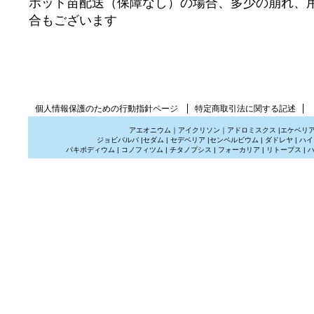
ポット苗配送（保障なし）の場合、多少の崩れ、
合もございます
個人情報保護のための行動指針ページ
特定商取引法に関する記述
アエオニウム
｜
アイクリソン
｜
アドロミスクス
|
エケベリ
ジョビバルバ
|
セダム
|
セデベリア
|
センペルビウム
|
ダドレヤ
|
ハイ
パキポディウム
|
コノフィツム
|
チタノプシス
|
フォーカリア
|
リトープス
|