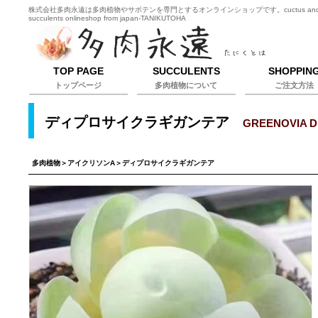
株式会社多肉永遠は多肉植物やサボテンを専門とするオンラインショップです。cuctus an
succulents onlineshop from japan-TANIKUTOHA
TOP PAGE
SUCCULENTS
SHOPPIN
トップページ
多肉植物について
ご注文方法
ディプロサイクラギガンテア
GREENOVIA D
多肉植物
＞
アイクリソンA
＞ディプロサイクラギガンテア