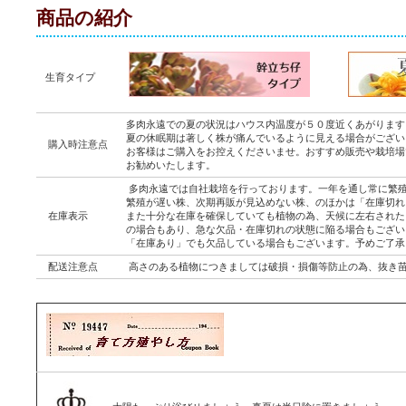
商品の紹介
生育タイプ
多肉永遠での夏の状況はハウス内温度が５０度近くあがります
夏の休眠期は著しく株が痛んでいるように見える場合がござい
購入時注意点
お客様はご購入をお控えくださいませ。おすすめ販売や栽培場
お勧めいたします。
多肉永遠では自社栽培を行っております。一年を通し常に繁
繁殖が遅い株、次期再販が見込めない株、のほかは「在庫切れ
在庫表示
また十分な在庫を確保していても植物の為、天候に左右された
の場合もあり、急な欠品・在庫切れの状態に陥る場合もござい
「在庫あり」でも欠品している場合もございます。予めご了承
配送注意点
高さのある植物につきましては破損・損傷等防止の為、抜き