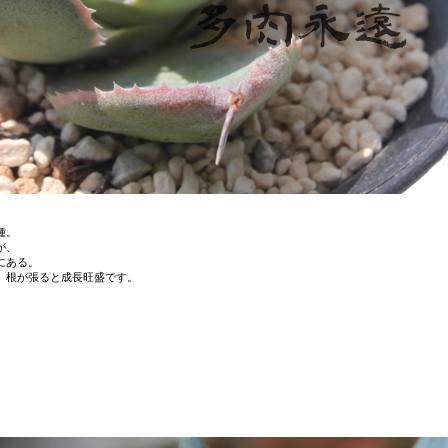
種。
が、
にある。
。根が張ると成長旺盛です。