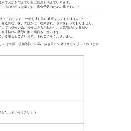
道水でお水を与えていれば自然と消えていきます。
ている白い粒々は薬です。害虫予防のための薬ですので
行っております。一年を通し常に繁殖をしておりますので
が見込めない株、のほかは「在庫切れ」表示を行っておりません。
ていても植物の為、天候に左右されたり、人気商品の大量買い
・在庫切れの状態に陥る場合もございます。
ている場合もございます。予めご了承くださいませ。
しては破損・損傷等防止の為、抜き苗にて発送させて頂いております
う
水をたっぷり与えましょう