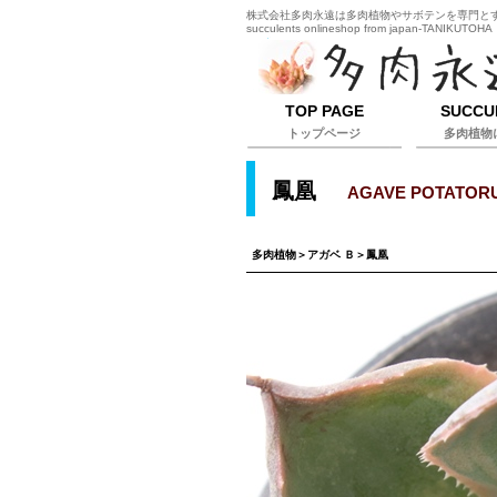
株式会社多肉永遠は多肉植物やサボテンを専門とするオ
succulents onlineshop from japan-TANIKUTOHA
TOP PAGE
SUCCU
トップページ
多肉植物
鳳凰
AGAVE POTATOR
多肉植物
＞
アガベ Ｂ
＞鳳凰