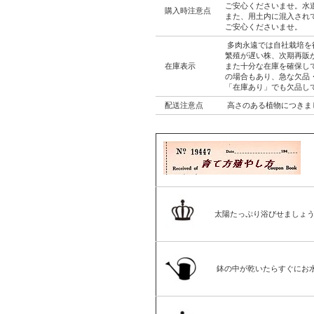
ご安心くださいませ。水
購入時注意点
また、用土内に混入され
ご安心くださいませ。
多肉永遠では自社栽培を
繁殖が遅い株、次期再販
在庫表示
また十分な在庫を確保し
の場合もあり、急な欠品
「在庫あり」でも欠品し
配送注意点
高さのある植物につきま
太陽たっぷり浴びせましょ
鉢の中が乾いたらすぐにお