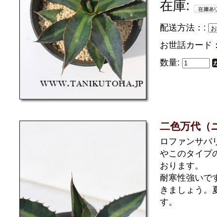
在庫:
配送方法：:
お世話カード
数量:
二色万代（
ロファンサバ
やこのタイプ
おります。
耐寒性強いで
きましょう。
す。