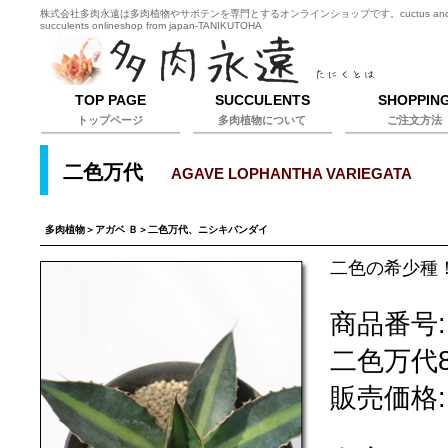
株式会社多肉永遠は多肉植物やサボテンを専門とするオンラインショップです。cuctus an
succulents onlineshop from japan-TANIKUTOHA
TOP PAGE
SUCCULENTS
SHOPPIN
トップページ
多肉植物について
ご注文方法
二色万代
AGAVE LOPHANTHA VARIEGATA
多肉植物
＞
アガベ Ｂ
＞二色万代、ニシキバンダイ
二色の希少種
商品番号:
二色万代8
販売価格: