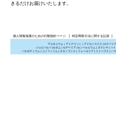
きるだけお届けいたします。
個人情報保護のための行動指針ページ
特定商取引法に関する記述
アエオニウム
｜
アイクリソン
｜
アドロミスクス
|
エケベリ
ジョビバルバ
|
セダム
|
セデベリア
|
センペルビウム
|
ダドレヤ
|
ハイ
パキポディウム
|
コノフィツム
|
チタノプシス
|
フォーカリア
|
リトープス
|
ハ