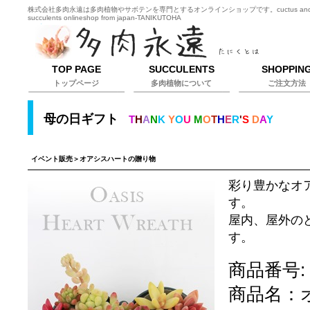
株式会社多肉永遠は多肉植物やサボテンを専門とするオンラインショップです。cuctus an
succulents onlineshop from japan-TANIKUTOHA
TOP PAGE
SUCCULENTS
SHOPPIN
トップページ
多肉植物について
ご注文方法
母の日ギフト
T
H
A
N
K
Y
O
U
M
O
T
H
E
R
'
S
D
A
Y
イベント販売
＞オアシスハートの贈り物
彩り豊かなオ
す。
屋内、屋外の
す。
商品番号:
商品名：