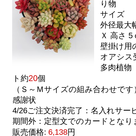
り物
サイズ
外径最大幅
Ｘ 高さ 5
壁掛け用
オアシス
多肉植物
20
ト約
個
（Ｓ～Ｍサイズの組み合わせです
感謝状
4/26ご注文決済完了：名入れサー
期間外：定型文でのカードとなり
販売価格:
6,138
円