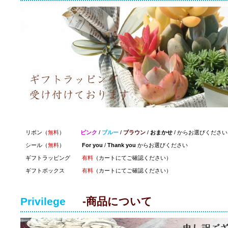
リボン（
無料
）
ピンク
/
ブルー
/
ブラウン
/
おまかせ
/ からお選びください
シール（
無料
）
For you
/
Thank you
からお選びください
ギフトラッピング
有料
（カートにてご確認ください）
ギフトボックス
有料
（カートにてご確認ください）
Privilege
-商品について