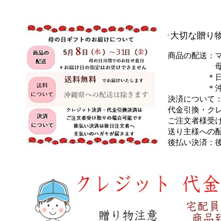
大切な贈り
'
商品の配送：
母の日月
＊日にち指
＊沖縄県
決済について
代金引換・ク
ご注文者様受
送り主様への
後払い決済：