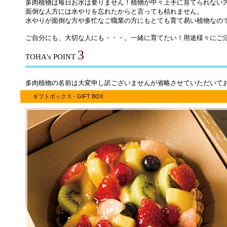
多肉植物は毎日お水は要りません！植物が中々上手に育てられない
面倒な人方には水やりを忘れたからと言っても枯れません。
水やりが面倒な方や多忙なご職業の方にもとても育て易い植物なの
ご自分にも、大切な人にも・・・。一緒に育てたい！用途様々にご
3
TOHA's POINT
多肉植物の名前は大変申し訳ございませんが省略させていただいて
ギフトボックス - GIFT BOX